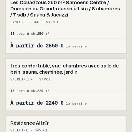
Les Couadzous 250 m² Samoëns Centre /
Domaine du Grand-massif à 1 km / 6 chambres
/ 7 sdb / Sauna & Jacuzzi
SAMOENS · HAUTE-SAVOIE
18
pers.
6
ch.
250
m²
À partir de 2650 €
la semaine
très confortable, vue, chambres avec salle de
bain, sauna, cheminée, jardin
VALMEINIER · SAVOIE
15
pers.
6
ch.
220
m²
À partir de 2240 €
la semaine
Résidence Altaïr
VALLOIRE · SAVOIE