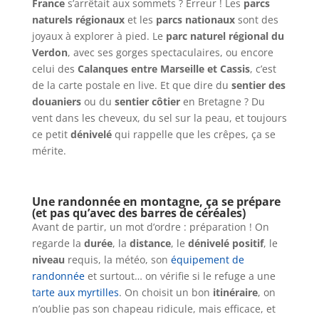
France
s’arrêtait aux sommets ? Erreur ! Les
parcs
naturels régionaux
et les
parcs nationaux
sont des
joyaux à explorer à pied. Le
parc naturel régional du
Verdon
, avec ses gorges spectaculaires, ou encore
celui des
Calanques entre Marseille et Cassis
, c’est
de la carte postale en live. Et que dire du
sentier des
douaniers
ou du
sentier côtier
en Bretagne ? Du
vent dans les cheveux, du sel sur la peau, et toujours
ce petit
dénivelé
qui rappelle que les crêpes, ça se
mérite.
Une randonnée en montagne, ça se prépare
(et pas qu’avec des barres de céréales)
Avant de partir, un mot d’ordre : préparation ! On
regarde la
durée
, la
distance
, le
dénivelé positif
, le
niveau
requis, la météo, son
équipement de
randonnée
et surtout… on vérifie si le refuge a une
tarte aux myrtilles
. On choisit un bon
itinéraire
, on
n’oublie pas son chapeau ridicule, mais efficace, et