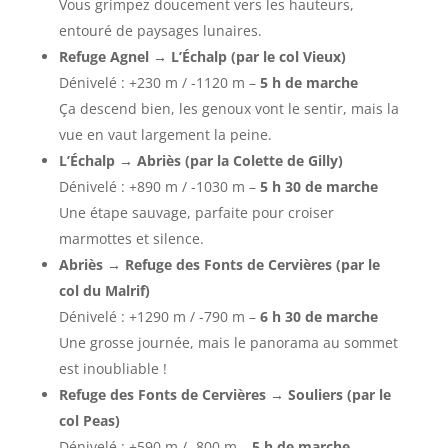
Vous grimpez doucement vers les hauteurs,
entouré de paysages lunaires.
Refuge Agnel → L’Échalp (par le col Vieux)
Dénivelé : +230 m / -1120 m –
5 h de marche
Ça descend bien, les genoux vont le sentir, mais la
vue en vaut largement la peine.
L’Échalp → Abriès (par la Colette de Gilly)
Dénivelé : +890 m / -1030 m –
5 h 30 de marche
Une étape sauvage, parfaite pour croiser
marmottes et silence.
Abriès → Refuge des Fonts de Cervières (par le
col du Malrif)
Dénivelé : +1290 m / -790 m –
6 h 30 de marche
Une grosse journée, mais le panorama au sommet
est inoubliable !
Refuge des Fonts de Cervières → Souliers (par le
col Peas)
Dénivelé : +590 m / -800 m –
5 h de marche