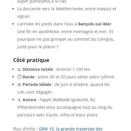
super panorama à la clé)
La descente vers la Méditerranée, entre maquis et
vignes
L’arrivée les pieds dans l’eau à
Banyuls-sur-Mer
.
Une fin en apothéose, entre montagne et mer. Et
pourquoi ne pas grimper au sommet du Canigou,
juste pour le plaisir ?
Côté pratique
🥾
Distance totale
: environ 1.100 km
⏱️
Durée
: entre 30 et 50 jours selon votre rythme
📅
Période idéale
: de juin à octobre, quand les
cols sont dégagés
📱
Astuce
: l’appli
MaRando
(gratuite, by
FFRandonnée) vous accompagne tout au long du
parcours avec tracés, infos et bons plans
Plus d’infos :
GR® 10, la grande traversée des