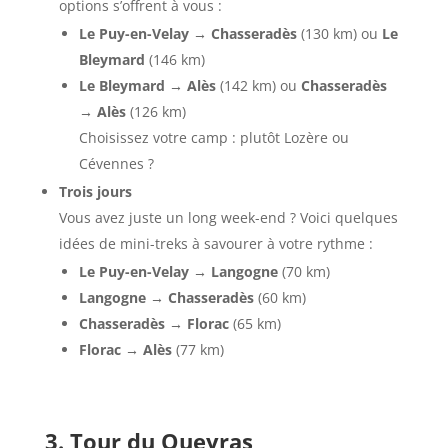
options s’offrent à vous :
Le Puy-en-Velay → Chasseradès
(130 km) ou
Le
Bleymard
(146 km)
Le Bleymard → Alès
(142 km) ou
Chasseradès
→ Alès
(126 km)
Choisissez votre camp : plutôt Lozère ou
Cévennes ?
Trois jours
Vous avez juste un long week-end ? Voici quelques
idées de mini-treks à savourer à votre rythme :
Le Puy-en-Velay → Langogne
(70 km)
Langogne → Chasseradès
(60 km)
Chasseradès → Florac
(65 km)
Florac → Alès
(77 km)
3. Tour du Queyras