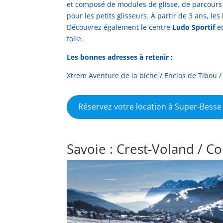
et composé de modules de glisse, de parcours
pour les petits glisseurs. À partir de 3 ans, l
Découvrez également le centre
Ludo Sportif
et
folie.
Les bonnes adresses à retenir :
Xtrem Aventure de la biche
/
Enclos de Tibou
Réservez votre location à Super-Besse
Savoie : Crest-Voland / Co