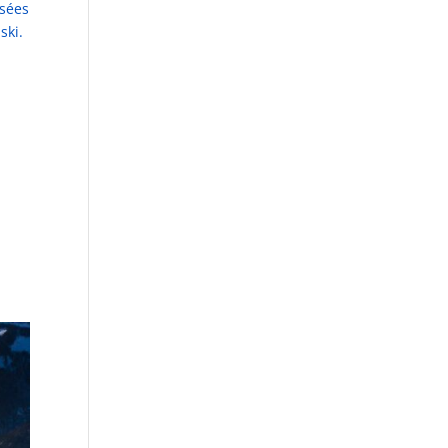
isées
ski.