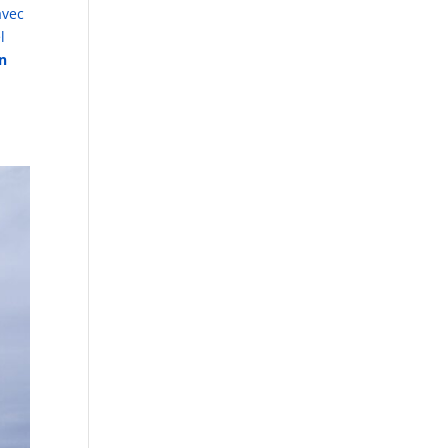
avec
l
en