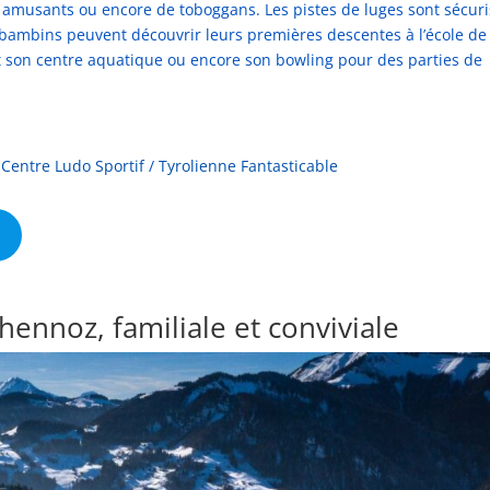
 amusants ou encore de toboggans. Les pistes de luges sont sécur
es bambins peuvent découvrir leurs premières descentes à l’école de 
 son centre aquatique ou encore son bowling pour des parties de
/
Centre Ludo Sportif
/
Tyrolienne Fantasticable
hennoz, familiale et conviviale