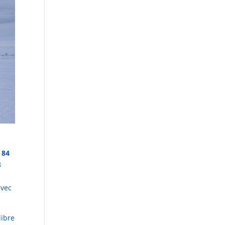
s
84
8
avec
libre