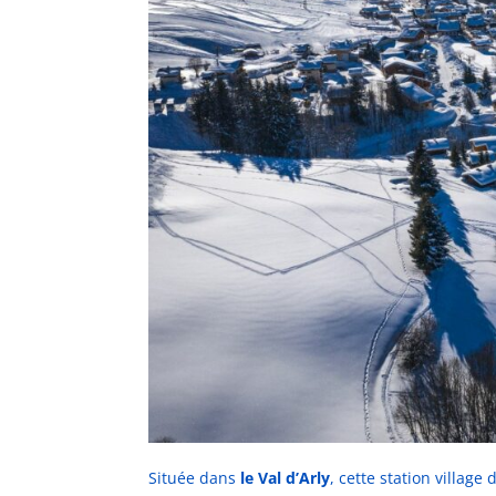
Située dans
le Val d’Arly
, cette station village