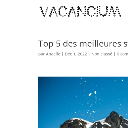
Top 5 des meilleures s
par
Anaëlle
|
Déc 1, 2022
|
Non classé
|
0 com