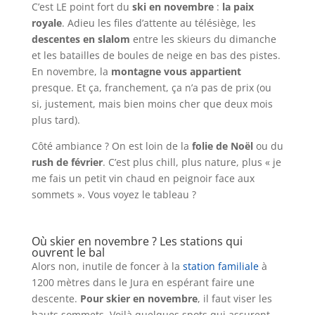
C’est LE point fort du
ski en novembre
:
la paix
royale
. Adieu les files d’attente au télésiège, les
descentes en slalom
entre les skieurs du dimanche
et les batailles de boules de neige en bas des pistes.
En novembre, la
montagne vous appartient
presque. Et ça, franchement, ça n’a pas de prix (ou
si, justement, mais bien moins cher que deux mois
plus tard).
Côté ambiance ? On est loin de la
folie de Noël
ou du
rush de février
. C’est plus chill, plus nature, plus « je
me fais un petit vin chaud en peignoir face aux
sommets ». Vous voyez le tableau ?
Où skier en novembre ? Les stations qui
ouvrent le bal
Alors non, inutile de foncer à la
station familiale
à
1200 mètres dans le Jura en espérant faire une
descente.
Pour skier en novembre
, il faut viser les
hauts sommets. Voilà quelques spots qui assurent