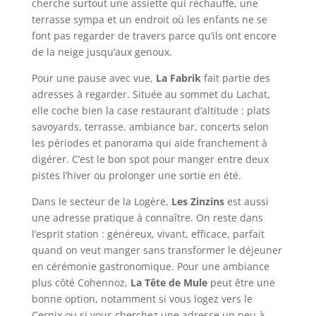
cherche surtout une assiette qui réchauffe, une
terrasse sympa et un endroit où les enfants ne se
font pas regarder de travers parce qu’ils ont encore
de la neige jusqu’aux genoux.
Pour une pause avec vue,
La Fabrik
fait partie des
adresses à regarder. Située au sommet du Lachat,
elle coche bien la case restaurant d’altitude : plats
savoyards, terrasse, ambiance bar, concerts selon
les périodes et panorama qui aide franchement à
digérer. C’est le bon spot pour manger entre deux
pistes l’hiver ou prolonger une sortie en été.
Dans le secteur de la Logère,
Les Zinzins
est aussi
une adresse pratique à connaître. On reste dans
l’esprit station : généreux, vivant, efficace, parfait
quand on veut manger sans transformer le déjeuner
en cérémonie gastronomique. Pour une ambiance
plus côté Cohennoz,
La Tête de Mule
peut être une
bonne option, notamment si vous logez vers le
Cernix ou si vous cherchez une adresse un peu à