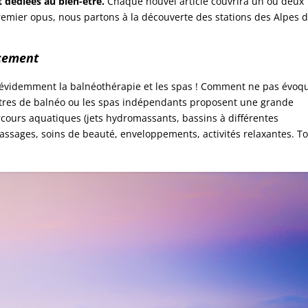
 dédiées au bien-être.
Chaque nouvel article couvrira un ou deux
premier opus, nous partons à la découverte des stations des Alpes 
rcement
est évidemment la balnéothérapie et les spas ! Comment ne pas évoq
centres de balnéo ou les spas indépendants proposent une grande
parcours aquatiques (jets hydromassants, bassins à différentes
ssages, soins de beauté, enveloppements, activités relaxantes. T