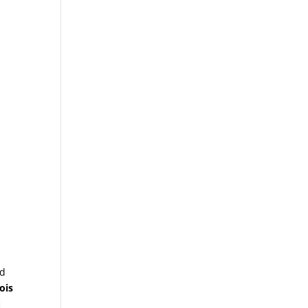
ud
ois
c