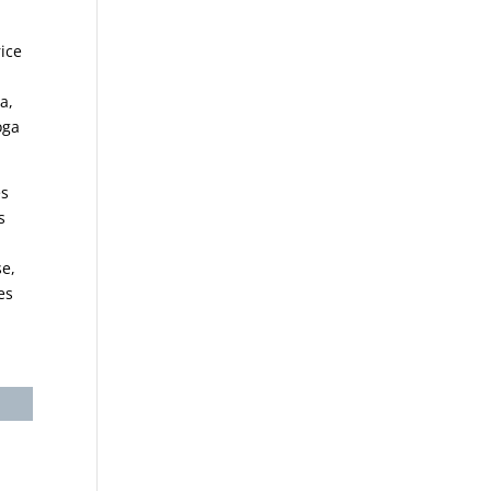
ice
a,
oga
es
s
se,
es