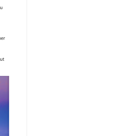
du
uer
out