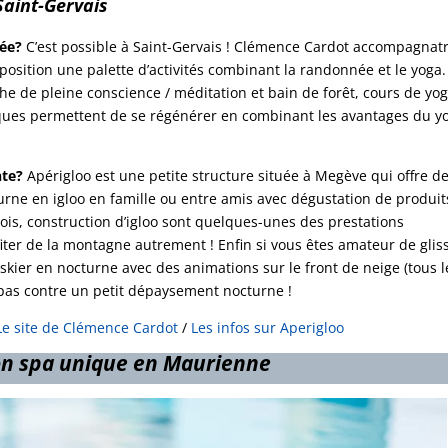
 Saint-Gervais
née?
C’est possible à Saint-Gervais ! Clémence Cardot accompagnatr
osition une palette d’activités combinant la randonnée et le yoga.
 de pleine conscience / méditation et bain de forêt, cours de yog
iques permettent de se régénérer en combinant les avantages du y
nte?
Apérigloo est une petite structure située à Megève qui offre d
urne en igloo en famille ou entre amis avec dégustation de produit
ois, construction d’igloo sont quelques-unes des prestations
fiter de la montagne autrement ! Enfin si vous êtes amateur de glis
e skier en nocturne avec des animations sur le front de neige (tous l
 pas contre un petit dépaysement nocturne !
Le site de Clémence Cardot
/
Les infos sur Aperigloo
on spa unique en Maurienne