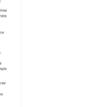
ufrée
chète
tre
e
,
à
emple
urée
pa