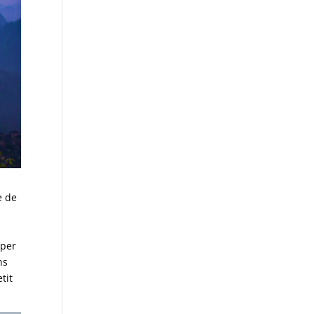
e de
.
iper
ns
tit