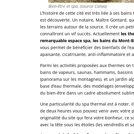
Bien-être et spa, (source Canva)
L’histoire de cette cité est très liée à ses b
est découverte. Un notaire, Maître Gontard, qu
les terrains autour de la source. Il crée un pe
connaîtront un vif succès. Actuellement
les th
remarquable espace spa, les bains du Mont-B
vous permet de bénéficier des bienfaits de l’e
apaisante, cicatrisante, anti-inflammatoire et 
Parmi les activités proposées aux thermes on tr
bains de vapeurs, saunas, hammams, bassins in
(panorama sur les montagnes), et un jardin alp
base d’eau thermale, des modelages (envelopp
du bien-être dans un cadre absolument subli
Une particularité du spa thermal est à noter, 
de deux heures vous pouvez venir avec votre pet
originalité du site qui fera votre bonheur, ce 
avec la tête sous les étoiles (les vendredis et 