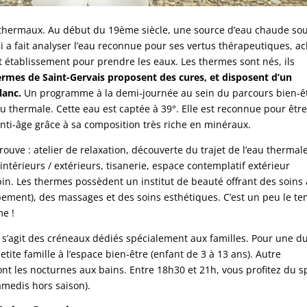
ains thermaux. Au début du 19ème siècle, une source d’eau chaude so
i a fait analyser l’eau reconnue pour ses vertus thérapeutiques, a
tit établissement pour prendre les eaux. Les thermes sont nés, ils
ermes de Saint-Gervais proposent des cures, et disposent d’un
lanc.
Un programme à la demi-journée au sein du parcours bien-ê
au thermale. Cette eau est captée à 39°. Elle est reconnue pour êtr
anti-âge grâce à sa composition très riche en minéraux.
ouve : atelier de relaxation, découverte du trajet de l’eau thermale
térieurs / extérieurs, tisanerie, espace contemplatif extérieur
in. Les thermes possèdent un institut de beauté offrant des soins 
ement), des massages et des soins esthétiques. C’est un peu le t
me !
il s’agit des créneaux dédiés spécialement aux familles. Pour une d
ite famille à l’espace bien-être (enfant de 3 à 13 ans). Autre
sont les nocturnes aux bains. Entre 18h30 et 21h, vous profitez du s
samedis hors saison).